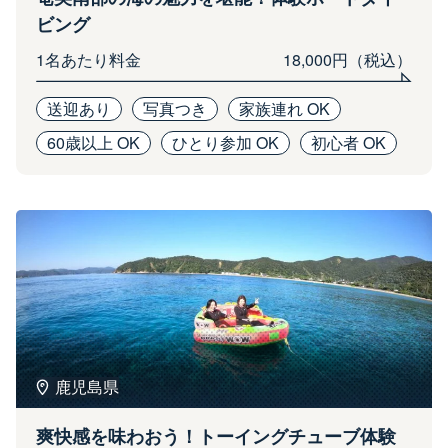
ビング
1名あたり料金
18,000円（税込）
送迎あり
写真つき
家族連れ OK
60歳以上 OK
ひとり参加 OK
初心者 OK
鹿児島県
爽快感を味わおう！トーイングチューブ体験