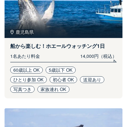
鹿児島県
船から楽しむ！ホエールウォッチング1日
1名あたり料金
14,000円（税込）
60歳以上 OK
5歳以下 OK
ひとり参加 OK
初心者 OK
送迎あり
写真つき
家族連れ OK