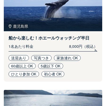
鹿児島県
船から楽しむ！ホエールウォッチング半日
1名あたり料金
8,000円（税込）
送迎あり
写真つき
家族連れ OK
60歳以上 OK
5歳以下 OK
ひとり参加 OK
初心者 OK