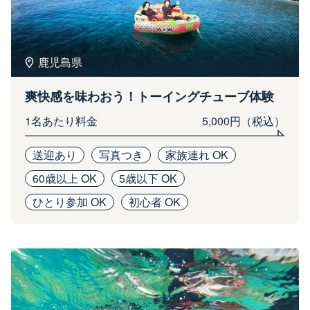
鹿児島県
爽快感を味わおう！トーイングチューブ体験
1名あたり料金
5,000円（税込）
送迎あり
写真つき
家族連れ OK
60歳以上 OK
5歳以下 OK
ひとり参加 OK
初心者 OK