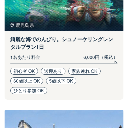
鹿児島県
綺麗な海でのんびり。シュノーケリングレン
タルプラン1日
1名あたり料金
6,000円（税込）
初心者 OK
送迎あり
家族連れ OK
60歳以上 OK
5歳以下 OK
ひとり参加 OK