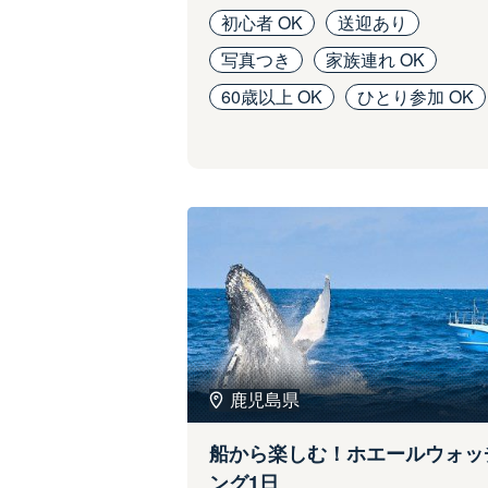
初心者 OK
送迎あり
写真つき
家族連れ OK
60歳以上 OK
ひとり参加 OK
鹿児島県
船から楽しむ！ホエールウォッ
ング1日