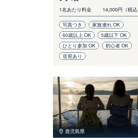
1名あたり料金
14,000円（税
写真つき
家族連れ OK
60歳以上 OK
5歳以下 OK
ひとり参加 OK
初心者 OK
送迎あり
鹿児島県