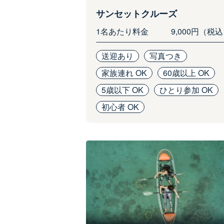
サンセットクルーズ
1名あたり料金
9,000円（税
送迎あり
写真つき
家族連れ OK
60歳以上 OK
5歳以下 OK
ひとり参加 OK
初心者 OK