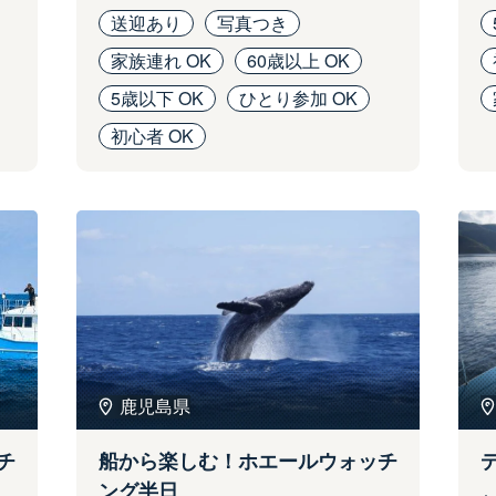
送迎あり
写真つき
家族連れ OK
60歳以上 OK
5歳以下 OK
ひとり参加 OK
初心者 OK
鹿児島県
チ
船から楽しむ！ホエールウォッチ
ング半日