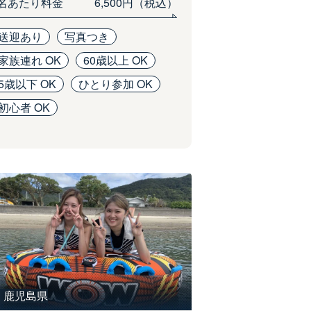
1名あたり料金
6,500円（税込）
送迎あり
写真つき
家族連れ OK
60歳以上 OK
5歳以下 OK
ひとり参加 OK
初心者 OK
鹿児島県