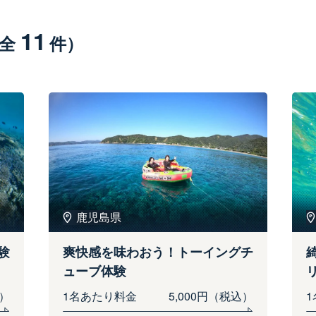
11
（全
件）
鹿児島県
験
爽快感を味わおう！トーイングチ
ューブ体験
込）
1名あたり料金
5,000円（税込）