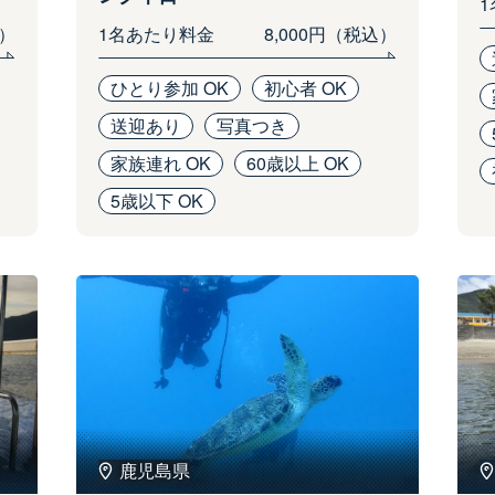
込）
1名あたり料金
8,000円（税込）
ひとり参加 OK
初心者 OK
送迎あり
写真つき
家族連れ OK
60歳以上 OK
5歳以下 OK
鹿児島県