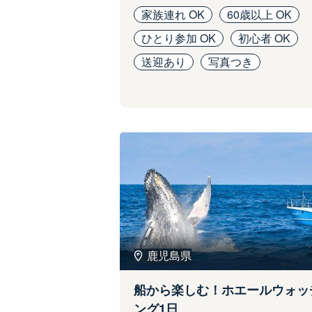
家族連れ OK
60歳以上 OK
ひとり参加 OK
初心者 OK
送迎あり
写真つき
鹿児島県
船から楽しむ！ホエールウォッ
ング1日