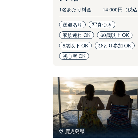
1名あたり料金
14,000円（税
送迎あり
写真つき
家族連れ OK
60歳以上 OK
5歳以下 OK
ひとり参加 OK
初心者 OK
鹿児島県