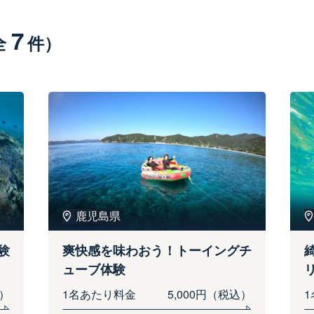
7
全
件）
鹿児島県
験
爽快感を味わおう！トーイングチ
ューブ体験
込）
1名あたり料金
5,000円（税込）