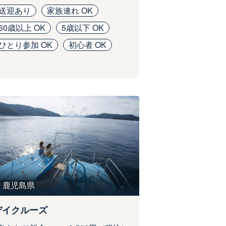
送迎あり
家族連れ OK
60歳以上 OK
5歳以下 OK
ひとり参加 OK
初心者 OK
鹿児島県
デイクルーズ