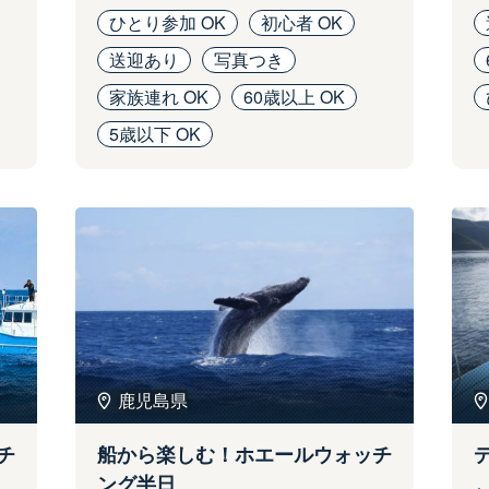
ひとり参加 OK
初心者 OK
送迎あり
写真つき
家族連れ OK
60歳以上 OK
5歳以下 OK
鹿児島県
チ
船から楽しむ！ホエールウォッチ
ング半日